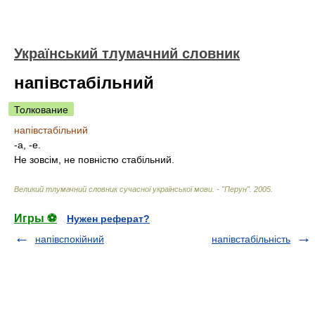
Український тлумачний словник
напівстабільний
Толкование
напівстабільний
-а, -е.
Не зовсім, не повністю стабільний.
Великий тлумачний словник сучасної української мови. - "Перун"
.
2005
.
Игры ⚽
Нужен реферат?
напівспокійний
напівстабільність