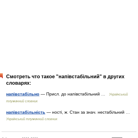
Смотреть что такое "напівстабільний" в других
словарях:
напівстабільно
— Присл. до напівстабільний …
Український
тлумачний словник
напівстабільність
— ності, ж. Стан за знач. нестабільний …
Український тлумачний словник