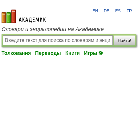
EN
DE
ES
FR
academic.ru
Словари и энциклопедии на Академике
Найти!
Толкования
Переводы
Книги
Игры ⚽